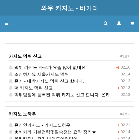
와우 카지노 -
바카라
Toggle
navigation
카지노 먹튀 신고
+더보기
먹튀 카지노 자료가 요즘 많이 없네요
02.16
+2
조심하세요 서울카지노 먹튀
02.14
온카 - 대박카지노 먹튀 신고 합니다.
02.13
더 카지노 먹튀 신고
02.13
+1
먹튀탐정에 등록된 먹튀 카지노 신고 합니다. 온카
02.13
카지노 노하우
+더보기
온라인카지노 - 카지노노하우
02.21
+2
★바카라 기본전략및필승전법 요약 정리★
02.14
+1
우리카지노 후기 내게도이런일이..
02.14
+3