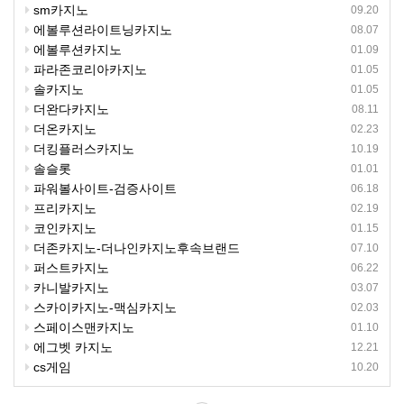
sm카지노
09.20
에볼루션라이트닝카지노
08.07
에볼루션카지노
01.09
파라존코리아카지노
01.05
솔카지노
01.05
더완다카지노
08.11
더온카지노
02.23
더킹플러스카지노
10.19
솔슬롯
01.01
파워볼사이트-검증사이트
06.18
프리카지노
02.19
코인카지노
01.15
더존카지노-더나인카지노후속브랜드
07.10
퍼스트카지노
06.22
카니발카지노
03.07
스카이카지노-맥심카지노
02.03
스페이스맨카지노
01.10
에그벳 카지노
12.21
cs게임
10.20