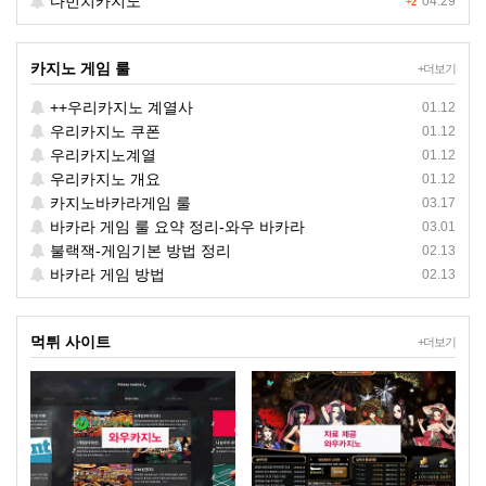
다빈치카지노
04.29
+2
카지노 게임 룰
+더보기
++우리카지노 계열사
01.12
우리카지노 쿠폰
01.12
우리카지노계열
01.12
우리카지노 개요
01.12
카지노바카라게임 룰
03.17
바카라 게임 룰 요약 정리-와우 바카라
03.01
불랙잭-게임기본 방법 정리
02.13
바카라 게임 방법
02.13
먹튀 사이트
+더보기