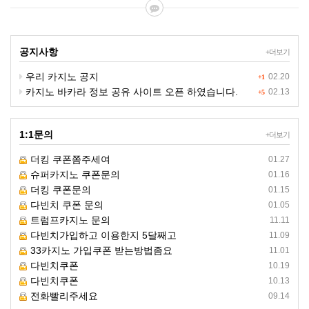
공지사항
+더보기
우리 카지노 공지
02.20
+1
카지노 바카라 정보 공유 사이트 오픈 하였습니다.
02.13
+5
1:1문의
+더보기
더킹 쿠폰쫌주세여
01.27
슈퍼카지노 쿠폰문의
01.16
더킹 쿠폰문의
01.15
다빈치 쿠폰 문의
01.05
트럼프카지노 문의
11.11
다빈치가입하고 이용한지 5달째고
11.09
33카지노 가입쿠폰 받는방법좀요
11.01
다빈치쿠폰
10.19
다빈치쿠폰
10.13
전화빨리주세요
09.14