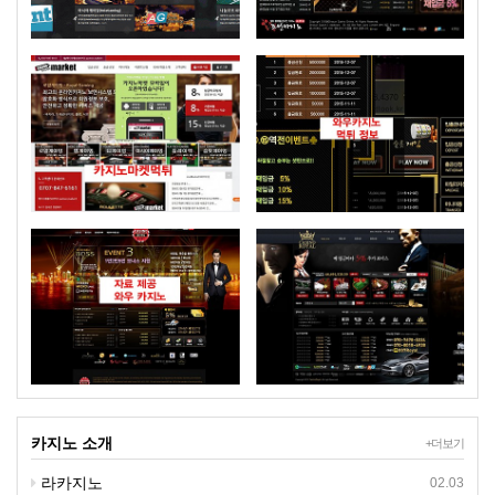
카지노 소개
+더보기
라카지노
02.03