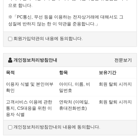
으로 합니다.
※「PC통신, 무선 등을 이용하는 전자상거래에 대해서도 그
성질에 반하지 않는 한 이 약관을 준용합니다.」
회원가입약관의 내용에 동의합니다.
제2조 정의
"몰" 이란 "회사"가 재화 또는 용역(이하 "재화 등" 이라 함)
을 이용자에게 제공하기 위하여 컴퓨터등 정보통신설비를
개인정보처리방침안내
전문보기
이용하여 재화 등을 거래할 수 있도록 설정한 가상의
영업장을 말하며, 아울러 사이버몰을 운영하는 사업자의
목적
항목
보유기간
의미로도 사용합니다.
이용자 식별 및 본인여부
아이디, 이름, 비
회원 탈퇴 시까지
"이용자"란 "몰"에 접속하여 이 약관에 따라 "몰"이
확인
밀번호
제공하는 서비스를 받는 회원 및 비회원을 말합니다.
'회원'이라 함은 “몰”에 회원등록을 한 자로서, 계속적으로
고객서비스 이용에 관한
연락처 (이메일,
회원 탈퇴 시까지
"몰"이 제공하는 서비스를 이용할 수 있는 자를 말합니다.
통지, CS대응을 위한 이
휴대전화번호)
'비회원'이라 함은 회원에 가입하지 않고 "몰"이 제공하는
용자 식별
서비스를 이용하는 자를 말합니다.
개인정보처리방침안내의 내용에 동의합니다.
제3조 약관 등의 명시와 설명 및 개정