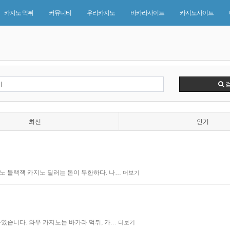
카지노 먹튀
커뮤니티
우리카지노
바카라사이트
카지노사이트
최신
인기
노 블랙잭 카지노 딜러는 돈이 무한하다. 나…
더보기
하였습니다. 와우 카지노는 바카라 먹튀, 카…
더보기