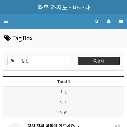
와우 카지노 -
바카라
Toggle
navigation
Tag Box
검색
Total 1
최신
인기
색인
강친 진짜 마음에 안드네요-_-
새창