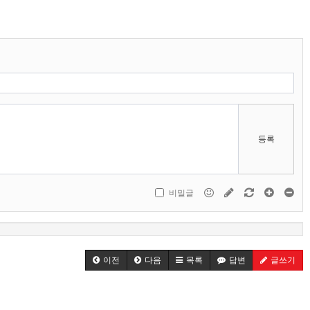
등록
비밀글
이전
다음
목록
답변
글쓰기