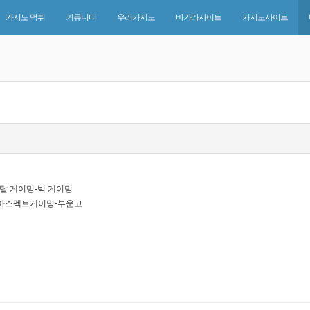
카지노 먹튀
커뮤니티
우리카지노
바카라사이트
카지노사이트
탈 게이밍-빅 게이밍
-아스펙트게이밍-부운고