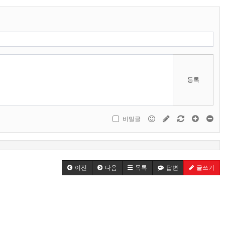
등록
비밀글
이전
다음
목록
답변
글쓰기