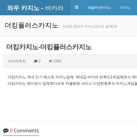
와우 카지노 -
바카라
Toggle
에볼루션카지노
카지노
navigation
더킹플러스카지노
안전한 온라인 카지노인지도 업계1위
더킹카지노-더킹플러스카지노
바카라추천
0
1565
더킹카지노 국내 인기 베스트 카지노업체 역대급 바카라 만족도1위업체로서 
더킹카지노 에이전시 업체최다보유 차별화된 서비스 다양한종류의 카지노게임을
0
Comments