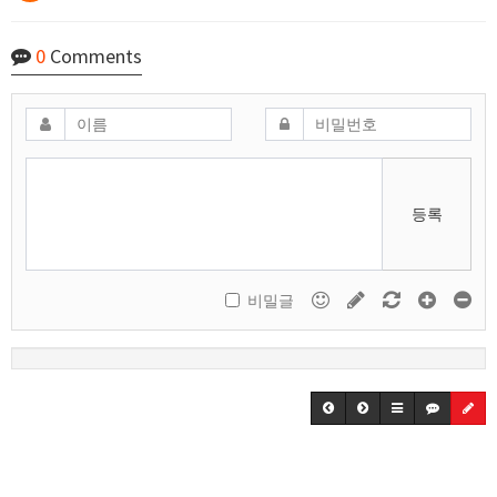
0
Comments
등록
비밀글