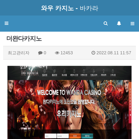
와우 카지노 -
바카라
Toggle
navigation
더완다카지노
최고관리자
0
12453
2022.08.11 11:57