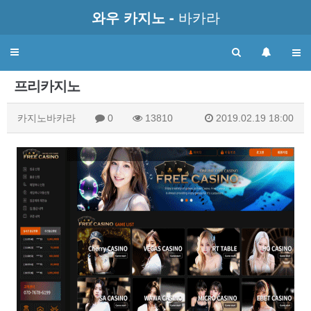
와우 카지노 -
바카라
Toggle
navigation
프리카지노
카지노바카라
0
13810
2019.02.19 18:00