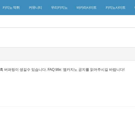
카지노 먹튀
커뮤니티
우리카지노
바카라사이트
카지노사이트
퍼링이 생길수 있습니다. FAQ title: 엠카지노 공지를 읽어주시길 바랍니다!