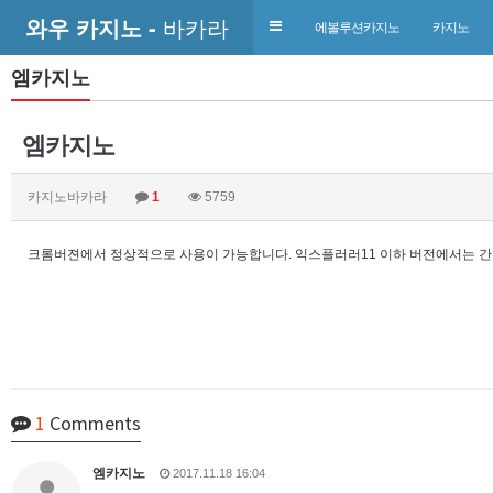
와우 카지노 -
바카라
Toggle
에볼루션카지노
카지노
navigation
엠카지노
엠카지노
카지노바카라
1
5759
크롬버젼에서 정상적으로 사용이 가능합니다. 익스플러러11 이하 버전에서는 간혹 버
1
Comments
엠카지노
2017.11.18 16:04