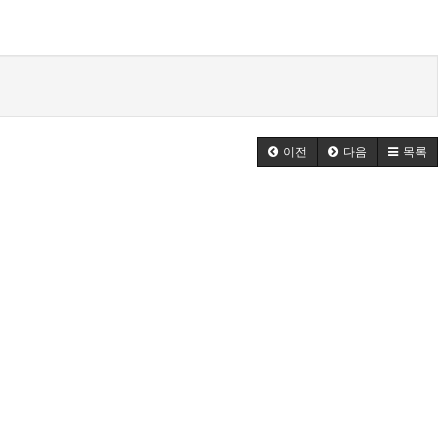
이전
다음
목록