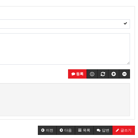
등록
이전
다음
목록
답변
글쓰기