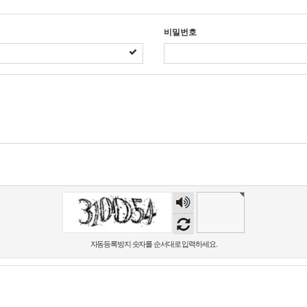
비밀번호
숫자
음성
듣기
자동등록방지 숫자를 순서대로 입력하세요.