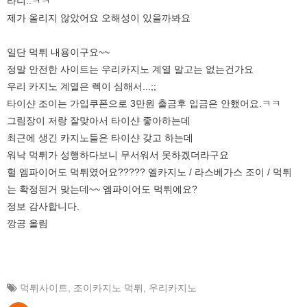
라니..ㅋㅋ
제가 올리지 않았어요 오해성이 있을까봐요
일단 먹튀 내용이구요~~
정말 안전한 사이트는 우리카지노 계열 말고는 없는건가요
우리 카지노 계열은 렉이 심해서...;;
타이샨 조이는 가입쿠폰으로 3만원 출금후 입금은 안했어요.ㅋㅋ
그림장이 저랑 잘맞아서 타이샨 좋아하는데
최근에 생긴 카지노들은 타이샨 갖고 하는데
워낙 먹튀가 성행하다보니 무서워서 못하겠더라구요
헐 엠파이어도 먹튀였어요????? 엘카지노 / 라스베가스 조이 / 먹튀
는 확정된거 맞는데~~ 엠파이어도 먹튀에요?
정보 감사합니다.
깡공 올림
먹튀사이트
,
조이카지노 먹튀
,
우리카지노