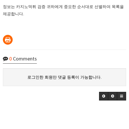
정보는 카지노먹튀 검증 귀하에게 중요한 순서대로 선별하여 목록을
제공합니다.
0
Comments
로그인한 회원만 댓글 등록이 가능합니다.