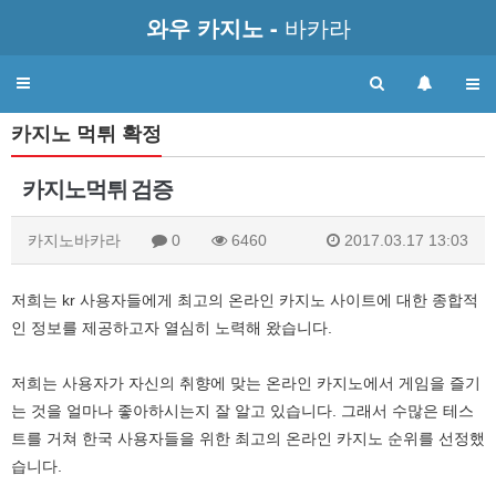
와우 카지노 -
바카라
Toggle
navigation
카지노 먹튀 확정
카지노먹튀 검증
카지노바카라
0
6460
2017.03.17 13:03
저희는 kr 사용자들에게 최고의 온라인 카지노 사이트에 대한 종합적
인 정보를 제공하고자 열심히 노력해 왔습니다.
저희는 사용자가 자신의 취향에 맞는 온라인 카지노에서 게임을 즐기
는 것을 얼마나 좋아하시는지 잘 알고 있습니다. 그래서 수많은 테스
트를 거쳐 한국 사용자들을 위한 최고의 온라인 카지노 순위를 선정했
습니다.