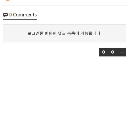
0
Comments
로그인한 회원만 댓글 등록이 가능합니다.