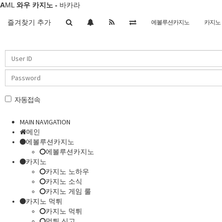
A
ML
와우 카지노 -
바카라
Toggle
즐겨찾기 추가
에볼루션카지노
카지노
navigation
자동접속
MAIN NAVIGATION
메인
에볼루션카지노
에볼루션카지노
카지노
카지노 노하우
카지노 소식
카지노 게임 룰
카지노 먹튀
카지노 먹튀
먹튀 신고