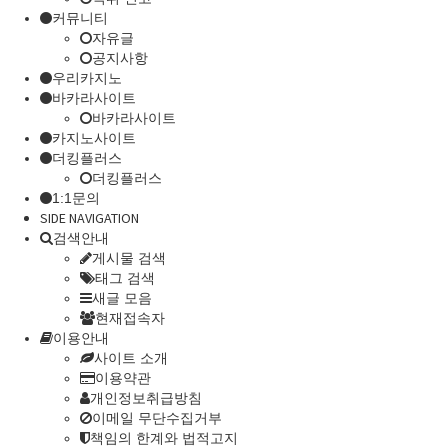
커뮤니티
자유글
공지사항
우리카지노
바카라사이트
바카라사이트
카지노사이트
더킹플러스
더킹플러스
1:1문의
SIDE NAVIGATION
검색안내
게시물 검색
태그 검색
새글 모음
현재접속자
이용안내
사이트 소개
이용약관
개인정보취급방침
이메일 무단수집거부
책임의 한계와 법적고지