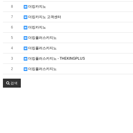
8
더킹카지노
7
더킹카지노 고객센터
6
더킹카지노
5
더킹플러스카지노
4
더킹플러스카지노
3
더킹플러스카지노 - THEKINGPLUS
2
더킹플러스카지노
검색