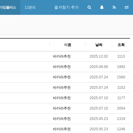
즐겨찾기 추가
더킹플러스
1:1문의
이름
날짜
조회
바카라추천
2025.12.02
1113
바카라추천
2025.08.06
1992
바카라추천
2025.07.24
1560
바카라추천
2025.07.24
1152
바카라추천
2025.07.10
1177
바카라추천
2025.07.10
2054
바카라추천
2025.05.23
1319
바카라추천
2025.05.23
1246