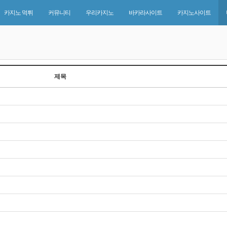
카지노 먹튀
커뮤니티
우리카지노
바카라사이트
카지노사이트
제목