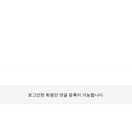
로그인한 회원만 댓글 등록이 가능합니다.