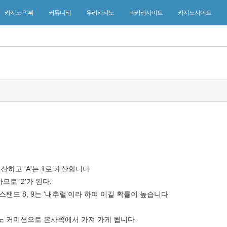
카지노 먹튀
커뮤니티
우리카지노
바카라사이트
카지노사이트
계산하고 'A'는 1로 계산합니다
므로 '2'가 된다.
7이면 스탠드 8, 9는 '내추럴'이라 하여 이길 확률이 높습니다
지노 커미션으로 본사쪽에서 가져 가게 됩니다