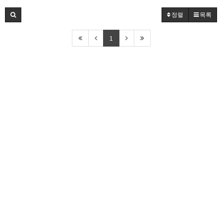
정렬
목록
1