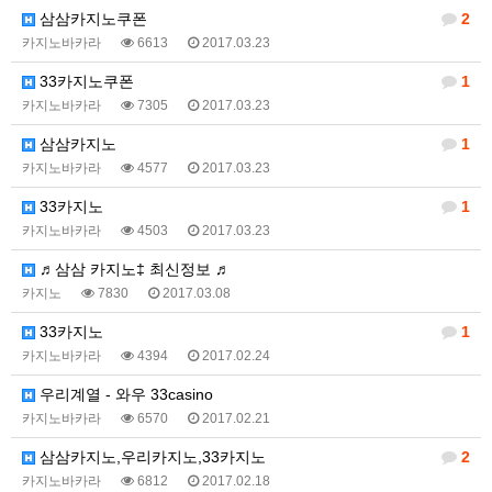
삼삼카지노쿠폰
2
카지노바카라
6613
2017.03.23
33카지노쿠폰
1
카지노바카라
7305
2017.03.23
삼삼카지노
1
카지노바카라
4577
2017.03.23
33카지노
1
카지노바카라
4503
2017.03.23
♬삼삼 카지노‡ 최신정보 ♬
카지노
7830
2017.03.08
33카지노
1
카지노바카라
4394
2017.02.24
우리계열 - 와우 33casino
카지노바카라
6570
2017.02.21
삼삼카지노,우리카지노,33카지노
2
카지노바카라
6812
2017.02.18